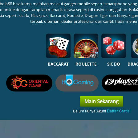
o bola88 bisa kamu mainkan melalui gadget mobile seperti smartphone ya
o online dengan tampilan menarik terasa seperti di casino sungguhan. Bola
ia seperti Sic Bo, Blackjack, Baccarat, Roulette, Dragon Tiger dan Banyak ga
terbaik ditemani dealer profesional dan cantik hadir mene
BACCARAT
ROULETTE
SIC BO
DRAG
Main Sekarang
Belum Punya Akun!
Daftar Gratis!