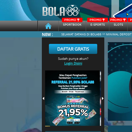
PROMO
PROMO
PROMO
SPORTBOOK
E-SPORTS
SLOTS
NEW :
SELAMAT DATANG DI BOLA88 ^^ MINIMAL DEPOSIT HANYA 1
DAFTAR GRATIS
Sudah punya akun?
Login Disini