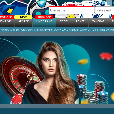
|
Download APK
Live 
PROMO
NEW
PROMO
IDN LIVE
ARCADE
LIVE CASINO
TOGEL
POKER
TANGKAS
T
0 RIBU ! QRIS GRATIS BIAYA ADMIN! DOWNLOAD APLIKASI WARP DI PLAY STORE UNTUK ANTI BLOK