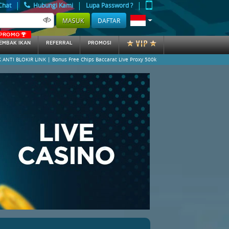
|
|
|
Chat
Hubungi Kami
Lupa Password ?
DAFTAR
PROMO
EMBAK IKAN
REFERRAL
PROMOSI
IR LINK | Bonus Free Chips Baccarat Live Proxy 500k | Bonus Point Reward Bola88 | Bonu